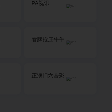
PA视讯
看牌抢庄牛牛
正澳门六合彩