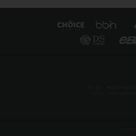
通过进入、继续使用或浏览此网
cookies，而不是可侵犯您
注册公司地址:Hi