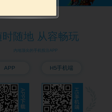
随时随地 从容畅玩
内地顶尖的手机投注APP
APP
H5手机端