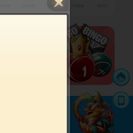
天棋牌
百胜棋牌
天豪棋牌
FG棋牌
MORE