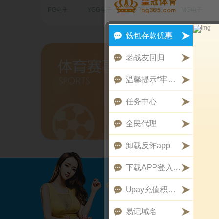
PG电子
YGG电子
YOPLAY电子
MG电子
钱包存款优惠
老战友回归
温馨提示*牢记域名
任务中心
全民代理
卸载反诈app
下载APP登入即送38元
Upay充值积分福利
易记域名